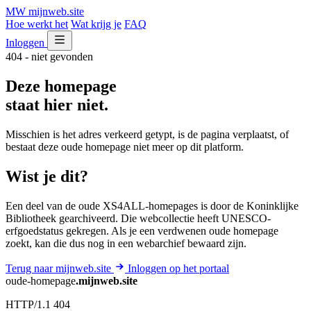
MW
mijnweb
.site
Hoe werkt het
Wat krijg je
FAQ
Inloggen
404 - niet gevonden
Deze homepage
staat hier niet.
Misschien is het adres verkeerd getypt, is de pagina verplaatst, of
bestaat deze oude homepage niet meer op dit platform.
Wist je dit?
Een deel van de oude XS4ALL-homepages is door de Koninklijke
Bibliotheek gearchiveerd. Die webcollectie heeft UNESCO-
erfgoedstatus gekregen. Als je een verdwenen oude homepage
zoekt, kan die dus nog in een webarchief bewaard zijn.
Terug naar mijnweb.site
Inloggen op het portaal
oude-homepage
.mijnweb.site
HTTP/1.1 404