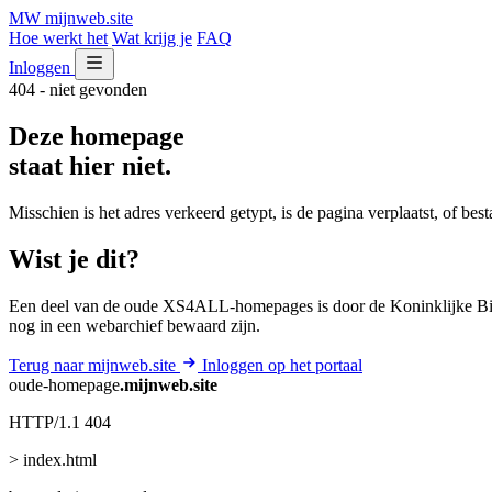
MW
mijnweb
.site
Hoe werkt het
Wat krijg je
FAQ
Inloggen
404 - niet gevonden
Deze homepage
staat hier niet.
Misschien is het adres verkeerd getypt, is de pagina verplaatst, of be
Wist je dit?
Een deel van de oude XS4ALL-homepages is door de Koninklijke Bib
nog in een webarchief bewaard zijn.
Terug naar mijnweb.site
Inloggen op het portaal
oude-homepage
.mijnweb.site
HTTP/1.1 404
> index.html