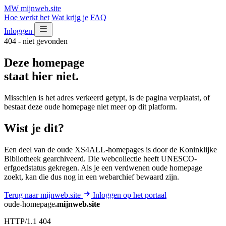
MW
mijnweb
.site
Hoe werkt het
Wat krijg je
FAQ
Inloggen
404 - niet gevonden
Deze homepage
staat hier niet.
Misschien is het adres verkeerd getypt, is de pagina verplaatst, of
bestaat deze oude homepage niet meer op dit platform.
Wist je dit?
Een deel van de oude XS4ALL-homepages is door de Koninklijke
Bibliotheek gearchiveerd. Die webcollectie heeft UNESCO-
erfgoedstatus gekregen. Als je een verdwenen oude homepage
zoekt, kan die dus nog in een webarchief bewaard zijn.
Terug naar mijnweb.site
Inloggen op het portaal
oude-homepage
.mijnweb.site
HTTP/1.1 404